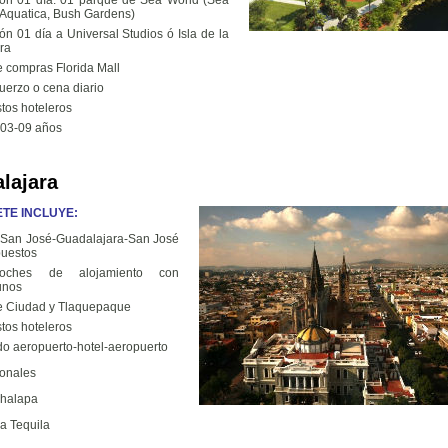
ón 01 día: 01 parque de Sea World (Sea
 Aquatica, Bush Gardens)
ón 01 día a Universal Studios ó Isla de la
ra
e compras Florida Mall
uerzo o cena diario
tos hoteleros
 03-09 años
lajara
TE INCLUYE:
 San José-Guadalajara-San José
puestos
oches de alojamiento con
unos
e Ciudad y Tlaquepaque
tos hoteleros
do aeropuerto-hotel-aeropuerto
ionales
halapa
a Tequila