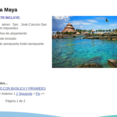
ra Maya
TE INCLUYE:
o aéreo San José-Cancún-San
in impuestos
hes de alojamiento
odo Incluido
do aeropuerto-hotel-aeropuerto
los...
O CON BASILICA Y PIRAMIDES
<
Anterior
1
2
Siguiente
>
Fin
>>
Página 1 de 2