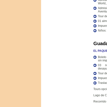
Admisi
World,
Admisi
Aventu
Tour d
01 alm
Impues
Niños:
Guada
EL PAQUE
Boleto
sin im
03 n
desay
Tour d
Impues
Trasla
Tours opc
Lago de C
Recorrido 