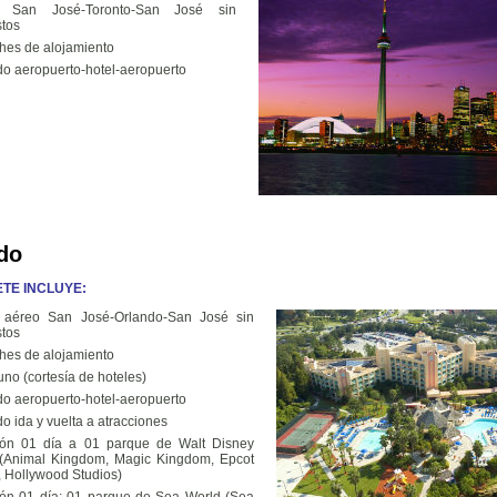
o San José-Toronto-San José sin
tos
hes de alojamiento
do aeropuerto-hotel-aeropuerto
do
TE INCLUYE:
o aéreo San José-Orlando-San José sin
tos
hes de alojamiento
no (cortesía de hoteles)
do aeropuerto-hotel-aeropuerto
o ida y vuelta a atracciones
ión 01 día a 01 parque de Walt Disney
(Animal Kingdom, Magic Kingdom, Epcot
, Hollywood Studios)