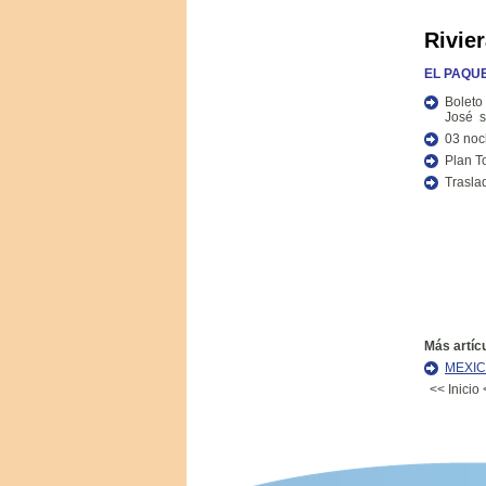
Rivie
EL PAQUE
Bolet
José s
03 noc
Plan T
Trasla
Más artícu
MEXIC
<<
Inicio