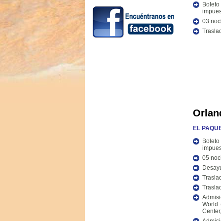
Bolet
impues
03 noc
Trasla
Orlan
EL PAQUE
Bolet
impues
05 noc
Desayu
Trasla
Traslad
Admis
World 
Center