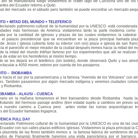
 ahí se manufactura luego visitaremos el cráter lago de Cuicocha uno de los
ntes del Ecuador retorno a Quito.
ipal del mercado es el sábado pero también se puede encontrar un mercado peq
UITO + MITAD DEL MUNDO + TELEFERICO
 declarado patrimonio cultural de la humanidad por la UNESCO está considerad
udades más hermosas de América visitaremos tanto la parte moderna como l
ada por la cantidad de iglesias y plazas de las cuales visitaremos la catedral 
l el palacio presidencial que se encuentran en la plaza principal llamada pla
e Jesús ( iglesia cubierta todo su interior con oro) plaza e iglesia de san fran
ia el panecillo el mejor mirador de la ciudad después iremos hacia la mitad del m
e la mitad del mundo Intiñan famoso por los experimentos que allí se realizan y
a de estar en los hemisferios al mismo tiempo.
de se les dejará en el teleférico (sin boleto), donde observará Quito y sus alre
ctacular a 4050 msnm, retorno por cuenta de los pasajeros.
QUITO – RIOBAMBA
s hacia el sur por la panamericana y la famosa “Avenida de los Volcanes” con al
es. También pasaremos por algún mercado indígena y veremos ciudades colon
 y Riobamba.
RIOBAMBA - ALAUSI – CUENCA
ano en la mañana tomaremos el tren transandino desde Riobamba hasta la 
frutando del hermoso paisaje andino (tren estatal sujeto a cambios sin previo av
os nuestro camino a Cuenca pero antes visitar las ruinas arqueológicas 
s del Ecuador llamadas Ingapirca.
CUENCA FULL DAY
eclarado Patrimonio cultural de la humanidad por la UNESCO es una de las ci
 Ecuador con sus calles plazas edificios iglesias. Visitaremos la plaza principal la 
 plazoleta de las flores también iremos a la famosa fabrica de sombreros de paj
ados de Panamá) finalmente haremos una visita panorámica por el barranco,