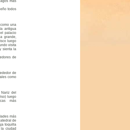
 lagos más
ueño todos
a como una
a antigua
el palacio
za grande,
cisco luego
undo visita
 sienta la
dedores de
rededor de
iales como
Nariz del
iso) luego
Incas más
udades más
Catedral de
a toquilla
 la ciudad