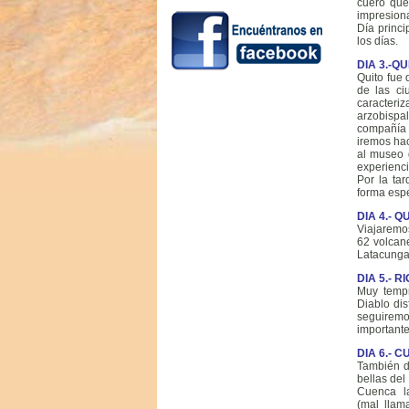
cuero que
impresiona
Día princ
los días.
DIA 3.-Q
Quito fue
de las ci
caracteriz
arzobispa
compañía d
iremos hac
al museo d
experienci
Por la tar
forma espe
DIA 4.- 
Viajaremo
62 volcan
Latacunga
DIA 5.- 
Muy tempr
Diablo dis
seguirem
importante
DIA 6.- 
También d
bellas del
Cuenca la
(mal llam