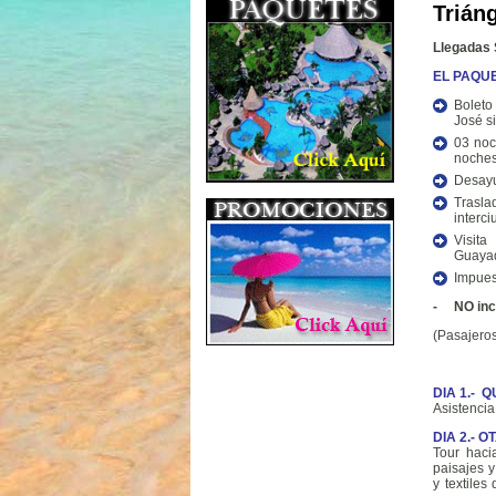
Trián
Llegadas 
EL PAQUE
Boleto
José s
03 noc
noches
Desay
Trasl
interc
Visit
Guayaq
Impues
- NO inc
(Pasajeros
DIA 1.- Q
Asistencia
DIA 2.- 
Tour haci
paisajes 
y textiles