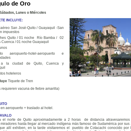
gulo de Oro
Sábados, Lunes o Miércoles
TE INCLUYE:
 aéreo San José-Quito / Guayaquil -San
in impuestos
hes Quito / 01 noche Río Bamba / 02
 Cuenca / 01 noche Guayaquil
unos
ado aeropuerto-hotel-aeropuerto e
iudades
a a la ciudad de Quito, Cuenca y
uil
tos hoteleros
luye
Tiquete de Tren
 requieren vacuna de fiebre amarilla)
UITO
 en aeropuerto + traslado al hotel.
OTAVALO
a el norte de Quito aproximadamente a 2 horas de distancia atravesaremos
y miradores hasta llegar al mercado indígena más famoso de Sudamérica por sus 
 que allí exhiben, en la tarde visitaremos el pueblo de Cotacachi conocido por 