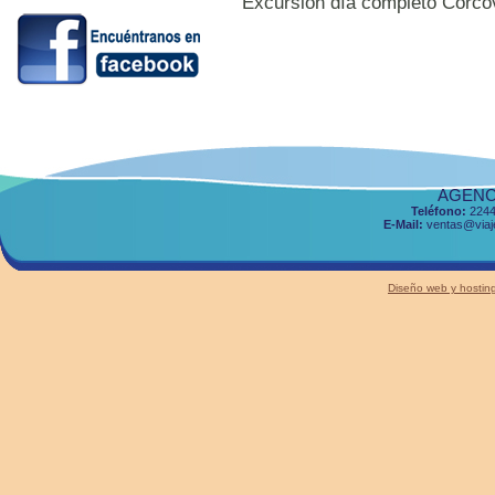
Excursión día completo Corco
AGENCI
Teléfono:
2244
E-Mail:
ventas@viaje
Diseño web y host