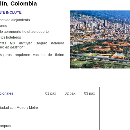
lín, Colombia
TE INCLUYE:
hes de alojamiento
unos
do aeropuerto-hotel-aeropuerto
tos hoteleros
rifas
NO
incluyen seguro hotelero
ro en destino**
ajeros requieren vacuna de fiebre
cionales
01 pax
02 pax
03 pax
iudad con Metro y Metro
compras