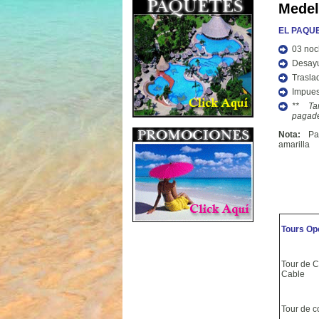
Medel
EL PAQUE
03 noc
Desay
Trasla
Impues
** Ta
pagade
Nota:
Pas
amarilla
Tours Op
Tour de C
Cable
Tour de 