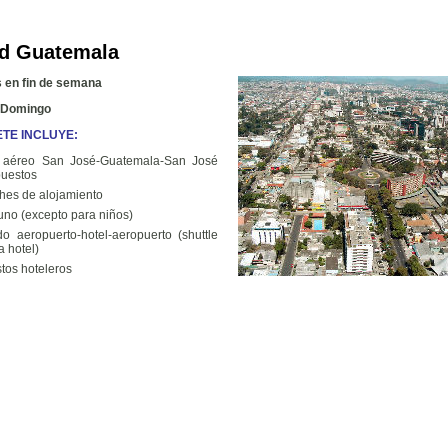
d Guatemala
 en fin de semana
a Domingo
TE INCLUYE:
o aéreo San José-Guatemala-San José
puestos
hes de alojamiento
no (excepto para niños)
do aeropuerto-hotel-aeropuerto (shuttle
a hotel)
tos hoteleros