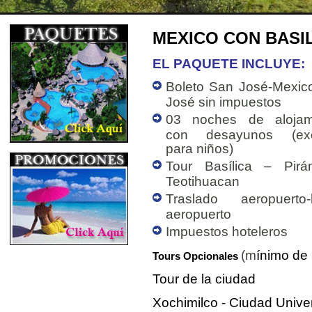
MEXICO CON BASIL
EL PAQUETE INCLUYE:
Boleto San José-Mexic
José sin impuestos
03 noches de alojam
con desayunos (exc
para niños)
Tour Basílica – Pirá
Teotihuacan
Traslado aeropuerto-h
aeropuerto
Impuestos hoteleros
(m
ínimo de
Tours Opcionales
Tour de la ciudad
Xochimilco - Ciudad Unive